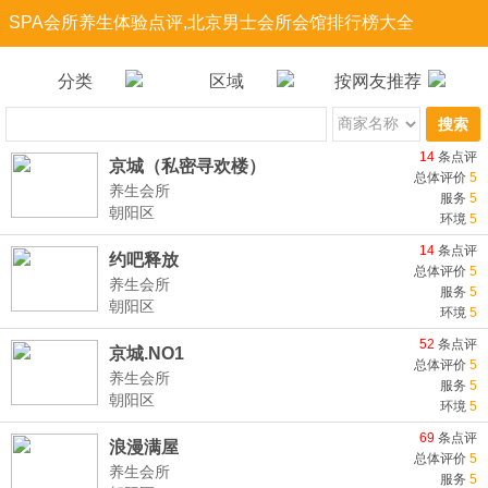
SPA会所养生体验点评,北京男士会所会馆排行榜大全
分类
区域
按网友推荐
搜索
14
条点评
京城（私密寻欢楼）
总体评价
5
养生会所
服务
5
朝阳区
环境
5
14
条点评
约吧释放
总体评价
5
养生会所
服务
5
朝阳区
环境
5
52
条点评
京城.NO1
总体评价
5
养生会所
服务
5
朝阳区
环境
5
69
条点评
浪漫满屋
总体评价
5
养生会所
服务
5