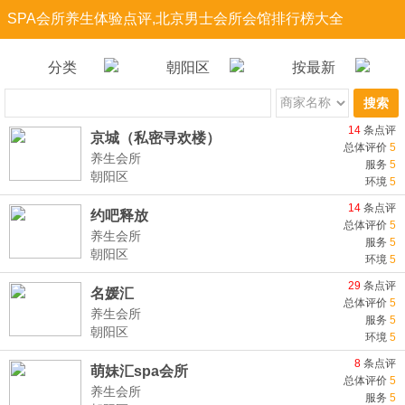
SPA会所养生体验点评,北京男士会所会馆排行榜大全
分类
朝阳区
按最新
搜索
14
条点评
京城（私密寻欢楼）
总体评价
5
养生会所
服务
5
朝阳区
环境
5
14
条点评
约吧释放
总体评价
5
养生会所
服务
5
朝阳区
环境
5
29
条点评
名媛汇
总体评价
5
养生会所
服务
5
朝阳区
环境
5
8
条点评
萌妹汇spa会所
总体评价
5
养生会所
服务
5