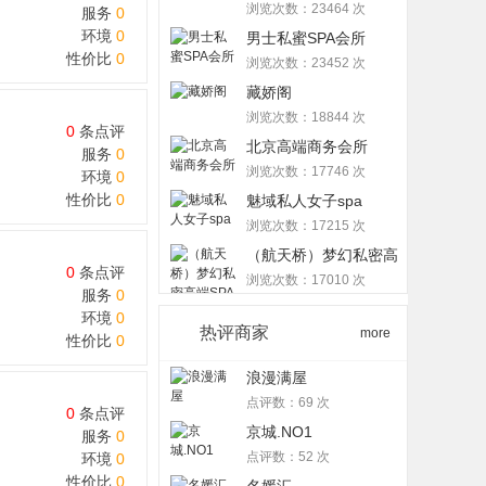
浏览次数：23464 次
服务
0
环境
0
男士私蜜SPA会所
性价比
0
浏览次数：23452 次
藏娇阁
浏览次数：18844 次
0
条点评
北京高端商务会所
服务
0
浏览次数：17746 次
环境
0
性价比
0
魅域私人女子spa
浏览次数：17215 次
（航天桥）梦幻私密高
0
条点评
端SP ...
浏览次数：17010 次
服务
0
环境
0
热评商家
more
性价比
0
浪漫满屋
点评数：69 次
0
条点评
京城.NO1
服务
0
点评数：52 次
环境
0
性价比
0