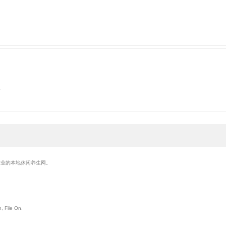
楼
最专业的本地休闲养生网。
, File On.