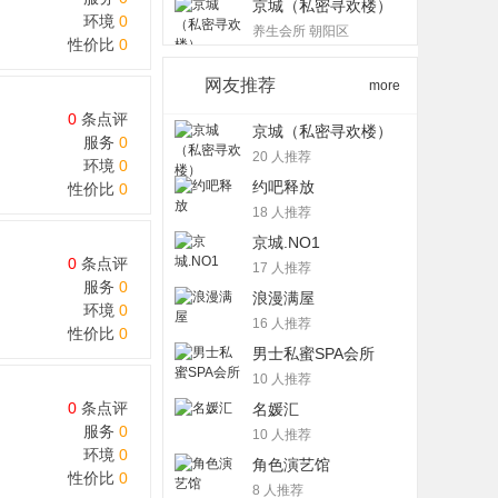
京城（私密寻欢楼）
环境
0
养生会所 朝阳区
性价比
0
网友推荐
more
0
条点评
京城（私密寻欢楼）
服务
0
20 人推荐
环境
0
约吧释放
性价比
0
18 人推荐
京城.NO1
0
条点评
17 人推荐
服务
0
浪漫满屋
环境
0
16 人推荐
性价比
0
男士私蜜SPA会所
10 人推荐
0
条点评
名媛汇
服务
0
10 人推荐
环境
0
角色演艺馆
性价比
0
8 人推荐