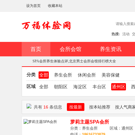
设为首页
收藏本站
热搜:
活动
首页
会所会馆
养生资讯
SPA会所养生体验点评,北京男士会所会馆排行榜大全
分类
全部
养生会所
休闲会所
美容保健
区域
全部
朝阳区
海淀区
丰台区
通州区
万
»
共有
16
条信息
按最新
按本站推荐
按人气商
萝莉主题SPA会所
分类：养生会所 区域：通州区
电话：
18616733879