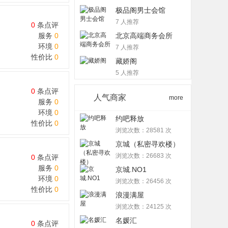
极品阁男士会馆
7 人推荐
0
条点评
服务
0
北京高端商务会所
环境
0
7 人推荐
性价比
0
藏娇阁
5 人推荐
0
条点评
人气商家
more
服务
0
环境
0
约吧释放
性价比
0
浏览次数：28581 次
京城（私密寻欢楼）
浏览次数：26683 次
0
条点评
服务
0
京城.NO1
环境
0
浏览次数：26456 次
性价比
0
浪漫满屋
浏览次数：24125 次
名媛汇
0
条点评