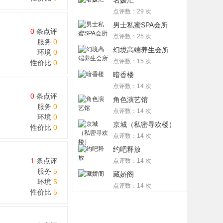
名媛汇
点评数：29 次
男士私蜜SPA会所
0
条点评
点评数：25 次
服务
0
幻境高端养生会所
环境
0
点评数：15 次
性价比
0
暗香楼
点评数：14 次
0
条点评
角色演艺馆
服务
0
点评数：14 次
环境
0
京城（私密寻欢楼）
性价比
0
点评数：14 次
约吧释放
1
条点评
点评数：14 次
服务
5
藏娇阁
环境
5
点评数：14 次
性价比
5