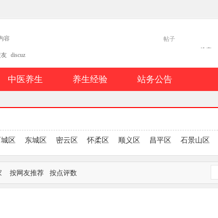
帖子
搜索
交友
discuz
中医养生
养生经验
站务公告
西城区
东城区
密云区
怀柔区
顺义区
昌平区
石景山区
家
按网友推荐
按点评数