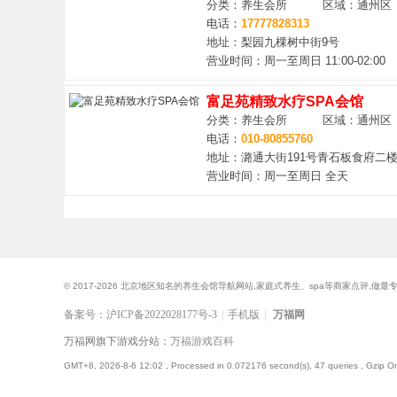
分类：养生会所 区域：通州区
电话：
17777828313
地址：梨园九棵树中街9号
营业时间：周一至周日 11:00-02:00
富足苑精致水疗SPA会馆
分类：养生会所 区域：通州区
电话：
010-80855760
地址：潞通大街191号青石板食府二
营业时间：周一至周日 全天
© 2017-2026 北京地区知名的养生会馆导航网站,家庭式养生、spa等商家点评,做
备案号：沪ICP备2022028177号-3
|
手机版
|
万福网
万福网旗下游戏分站：
万福游戏百科
GMT+8, 2026-8-6 12:02
, Processed in 0.072176 second(s), 47 queries , Gzip On