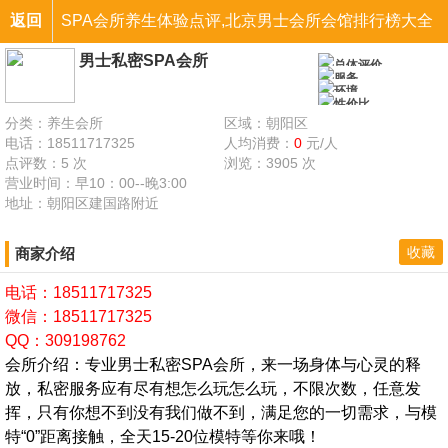
返回
SPA会所养生体验点评,北京男士会所会馆排行榜大全
男士私密SPA会所
男士私密SPA会所
总体评价
服务
环境
性价比
分类：养生会所
区域：朝阳区
电话：18511717325
人均消费：
0
元/人
点评数：5 次
浏览：3905 次
营业时间：早10：00--晚3:00
地址：朝阳区建国路附近
收藏
商家介绍
电话：18511717325
微信：18511717325
QQ：309198762
会所介绍：专业男士私密SPA会所，来一场身体与心灵的释
放，私密服务应有尽有想怎么玩怎么玩，不限次数，任意发
挥，只有你想不到没有我们做不到，满足您的一切需求，与模
特“0”距离接触，全天15-20位模特等你来哦！