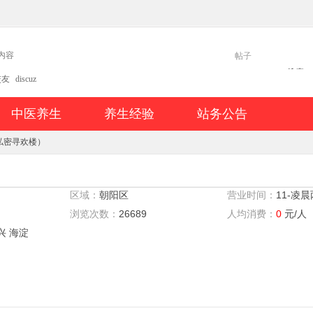
帖子
搜索
交友
discuz
中医养生
养生经验
站务公告
私密寻欢楼）
区域：
朝阳区
营业时间：
11-凌
浏览次数：
26689
人均消费：
0
元/人
兴 海淀