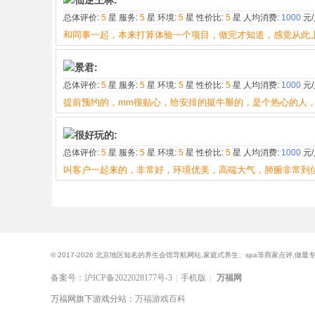
仙逆王林:
总体评价:
5
星 服务:
5
星 环境:
5
星 性价比:
5
星 人均消费:
1000
元/
和同事一起，本来打算体验一个项目，做完才知道，感觉从此上
景君:
总体评价:
5
星 服务:
5
星 环境:
5
星 性价比:
5
星 人均消费:
1000
元/
提前预约的，mm很贴心，给安排的挺牛掰的，是个热心的人
很好玩的:
总体评价:
5
星 服务:
5
星 环境:
5
星 性价比:
5
星 人均消费:
1000
元/
叫客户一起来的，非常好，环境优美，高端大气，肺腑非常到
© 2017-2026 北京地区知名的养生会馆导航网站,家庭式养生、spa等商家点评,做
备案号：沪ICP备2022028177号-3
|
手机版
|
万福网
万福网旗下游戏分站：
万福游戏百科