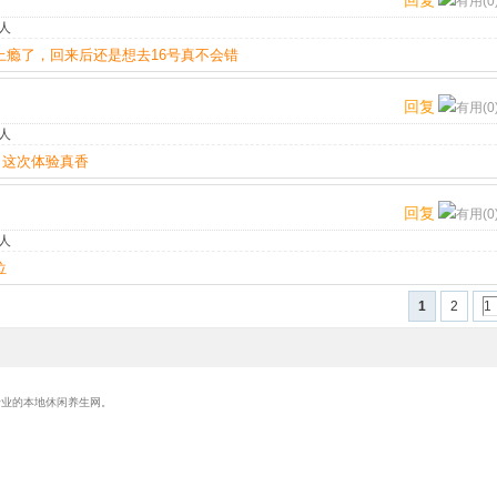
回复
有用(0
人
瘾了，回来后还是想去16号真不会错
回复
有用(0
人
，这次体验真香
回复
有用(0
人
位
1
2
最专业的本地休闲养生网。