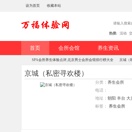
设为首页
收藏本站
热搜:
活动
首页
会所会馆
养生资讯
SPA会所养生体验点评,北京男士会所会馆排行榜大全
京城（
京城（私密寻欢楼）
分类：
养生会所
万
»
»
电话：
地址：
朝阳 丰台 大
标签：
养生会所