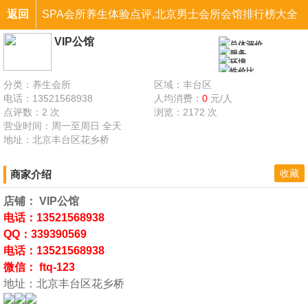
返回
SPA会所养生体验点评,北京男士会所会馆排行榜大全
VIP公馆
VIP公馆
总体评价
服务
环境
性价比
分类：养生会所
区域：丰台区
电话：13521568938
人均消费：
0
元/人
点评数：2 次
浏览：2172 次
营业时间：周一至周日 全天
地址：北京丰台区花乡桥
收藏
商家介绍
店铺： VIP公馆
电话：13521568938
QQ：339390569
电话：13521568938
微信： ftq-123
地址：北京丰台区花乡桥