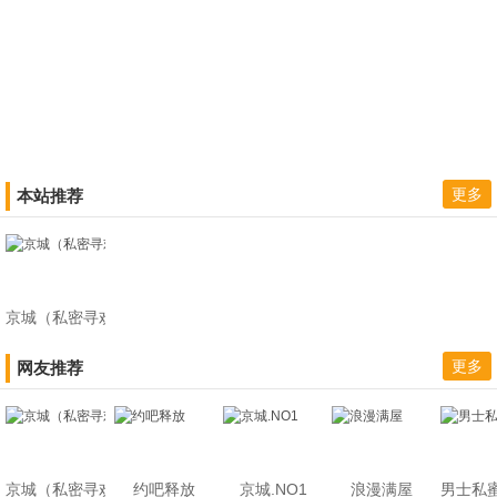
更多
本站推荐
京城（私密寻欢楼）
更多
网友推荐
京城（私密寻欢楼）
约吧释放
京城.NO1
浪漫满屋
男士私蜜