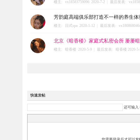
楼主:
vx18583759096
2020-7-2
|
最后发表:
vx1858
芳韵庭高端俱乐部打造不一样的养生体
楼主:
日式spa
2020-1-12
|
最后发表:
vx180868046
北京《暗香楼》家庭式私密会所 屡屡
楼主:
暗香楼
2020-5-9
|
最后发表:
暗香楼
2020-5-
快速发帖
还可输入
您需要登录后才可以发