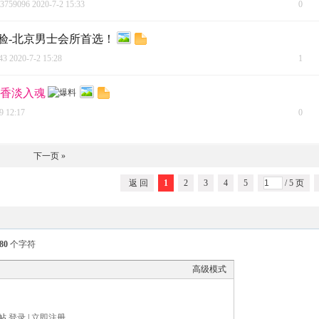
3759096
2020-7-2 15:33
0
验-北京男士会所首选！
43
2020-7-2 15:28
1
暗香淡入魂
9 12:17
0
下一页 »
返 回
1
2
3
4
5
/ 5 页
80
个字符
高级模式
帖
登录
|
立即注册