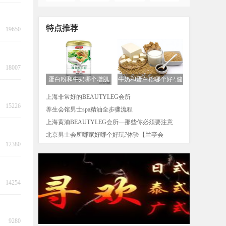
特点推荐
19650
18007
蛋白粉和牛奶哪个增肌
牛奶和蛋白粉哪个好?,健
好,增肌是喝牛奶好还
身牛奶和蛋白质粉哪
上海非常好的BEAUTYLEG会所
15226
养生会馆男士spa精油全步骤流程
上海黄浦BEAUTYLEG会所—那些你必须要注意
北京男士会所哪家好哪个好玩?体验【兰亭会
12380
14254
9280