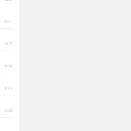
19861
14197
10578
10505
6058