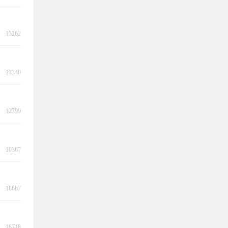
13262
13340
12799
10367
18687
18218