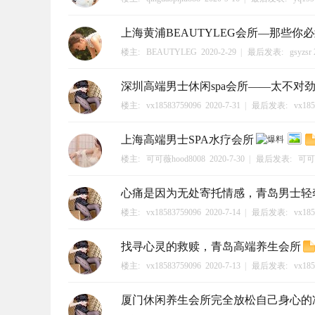
上海黄浦BEAUTYLEG会所—那些你
楼主:
BEAUTYLEG
2020-2-29
|
最后发表:
gsyzsr
深圳高端男士休闲spa会所——太不对
楼主:
vx18583759096
2020-7-31
|
最后发表:
vx185
上海高端男士SPA水疗会所
楼主:
可可薇hood8008
2020-7-30
|
最后发表:
可可薇
心痛是因为无处寄托情感，青岛男士轻
楼主:
vx18583759096
2020-7-14
|
最后发表:
vx185
找寻心灵的救赎，青岛高端养生会所
楼主:
vx18583759096
2020-7-13
|
最后发表:
vx185
厦门休闲养生会所完全放松自己身心的