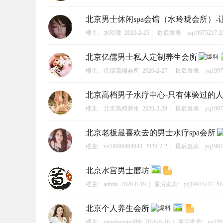
北京男士休闲spa会馆（水玲珑会所）
楼主:
水玲珑
2020-2-25
|
最后发表:
yq19975217
20
北京亿儒男士私人定制养生会所
楼主:
亿儒高端会所
2020-2-27
|
最后发表:
yq1997
北京高档男子水疗中心-只有体验过的
楼主:
北京高档养生
2020-2-28
|
最后发表:
yq1997
北京老板最喜欢去的男士水疗spa会所
楼主:
vx18086804643
2020-7-2
|
最后发表:
yq1997
北京水宫男士磨坊
楼主:
admin
2020-8-19
|
最后发表:
yq19975217
202
北京个人养生会所
楼主:
qingdaopijiu888
2020-9-16
|
最后发表:
yq199