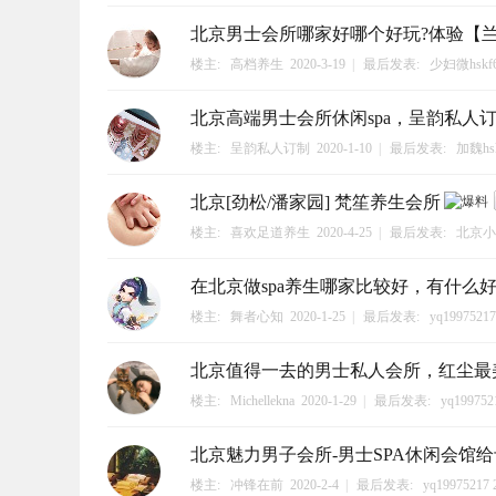
北京男士会所哪家好哪个好玩?体验【
楼主:
高档养生
2020-3-19
|
最后发表:
少妇微hskf6
北京高端男士会所休闲spa，呈韵私人
楼主:
呈韵私人订制
2020-1-10
|
最后发表:
加魏hsk
北京[劲松/潘家园] 梵笙养生会所
楼主:
喜欢足道养生
2020-4-25
|
最后发表:
北京小
在北京做spa养生哪家比较好，有什么
楼主:
舞者心知
2020-1-25
|
最后发表:
yq19975217
北京值得一去的男士私人会所，红尘最
楼主:
Michellekna
2020-1-29
|
最后发表:
yq199752
北京魅力男子会所-男士SPA休闲会馆
楼主:
冲锋在前
2020-2-4
|
最后发表:
yq19975217
2