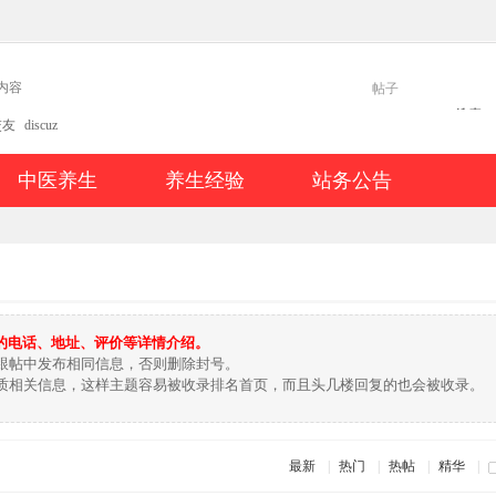
帖子
搜索
交友
discuz
中医养生
养生经验
站务公告
铺的电话、地址、评价等详情介绍。
跟帖中发布相同信息，否则删除封号。
质相关信息，这样主题容易被收录排名首页，而且头几楼回复的也会被收录。
最新
|
热门
|
热帖
|
精华
|