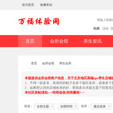
设为首页
收藏本站
热搜:
活动
首页
会所会馆
养生资讯
首页
会所会馆
养生会所
本版提供会所会馆商户信息，关于北京地区高端spa养生店
1、不得一贴多发，将相同的帖子在多个版区发布，或者多个
万福网
»
›
›
2、如果想让您的店铺收录的好，那就多在本版主题下回复优
本社区发帖须知:-->拒绝低俗,拒绝庸俗!~.~
筛选：
排序：
全部主题
全部时间
最后发表