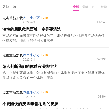
版块主题
全部
最新
热门
精华
养生小小万
点击重新加载
Lv.10
7243
2022-7-9
油性的肌肤敷完面膜一定是要清洗
不是所有的面膜都可以这样做的了，那这样做法的话也并不是适合任
何肤质的。那面膜的作用它其实是 ...
养生小小万
点击重新加载
Lv.10
3933
2022-6-11
怎么判断我们的体质有湿热症状
第二个我们要讲体质，怎么判断我们的体质有湿热症状？就是痰湿体
质是很多人关心的一个体质，痰湿 ...
养生小小万
点击重新加载
Lv.10
3304
2022-6-7
不要随便的按-摩脸部附近的皮肤