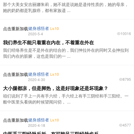
那个大美女安吉丽娜朱莉，她不就是说她是遗传性质的，她的母亲，
她的奶奶都是乳腺癌，都有家族遗 ...
健身感悟者
点击重新加载
Lv.10
10016
2020-5-4
我们养生不能只着重在内在，不着重在外在
我们经络养生是不是外在的结合的，我们抻拉外在的同时又会抻拉到
我们内在的脏腑，这也是我们的一 ...
健身感悟者
点击重新加载
Lv.10
8795
2020-4-30
大小腿都凉，但是脚热，这是好现象还是坏现象？
咱们说到了手上一共有手六经，手六经上有手三阴经和手三阳经。一
般中医里头看病的时候望闻问切， ...
健身感悟者
点击重新加载
Lv.10
4577
2020-4-18
中医手三阳经脉反折，有可能足三阳经脉也反