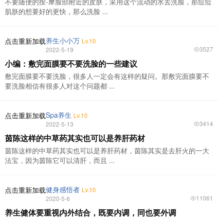
不要随便的按-摩脸部附近的皮肤，采用这个流动的水去洗脸，那痘痘
肌肤的想要好的更快，那么洗脸 ...
养生小小万
点击重新加载
Lv.10
3527
2022-5-19
小编：敷完面膜要不要洗脸的一些建议
敷完面膜要不要洗脸，很多人一定会有这样的疑问。那敷完面膜要不
要洗脸相信有很多人对这个问题都 ...
Spa养生
点击重新加载
Lv.10
3414
2022-5-13
茵陈这样的中草药其实也可以是养肝药材
茵陈这样的中草药其实也可以是养肝药材，茵陈其实是去肝火的一大
法宝，因为茵陈它可以清肝，而且 ...
健身感悟者
点击重新加载
Lv.10
11061
2020-5-6
养生健体要重视内外结合，既要内调，同也要外调