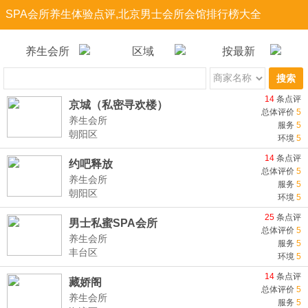
SPA会所养生体验点评,北京男士会所会馆排行榜大全
养生会所
区域
按最新
搜索
14
条点评
京城（私密寻欢楼）
总体评价
5
养生会所
服务
5
朝阳区
环境
5
14
条点评
约吧释放
总体评价
5
养生会所
服务
5
朝阳区
环境
5
25
条点评
男士私蜜SPA会所
总体评价
5
养生会所
服务
5
丰台区
环境
5
14
条点评
藏娇阁
总体评价
5
养生会所
服务
5