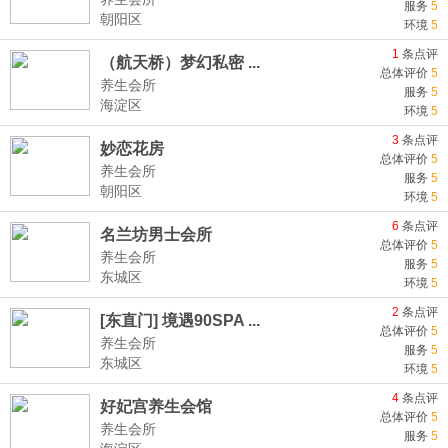
服务
5
朝阳区
环境
5
1
条点评
（航天桥）梦幻私密 ...
总体评价
5
养生会所
服务
5
海淀区
环境
5
3
条点评
妙恋花房
总体评价
5
养生会所
服务
5
朝阳区
环境
5
6
条点评
名兰坊男士会所
总体评价
5
养生会所
服务
5
东城区
环境
5
2
条点评
[东直门] 境遇90SPA ...
总体评价
5
养生会所
服务
5
东城区
环境
5
4
条点评
好妃宫养生会馆
总体评价
5
养生会所
服务
5