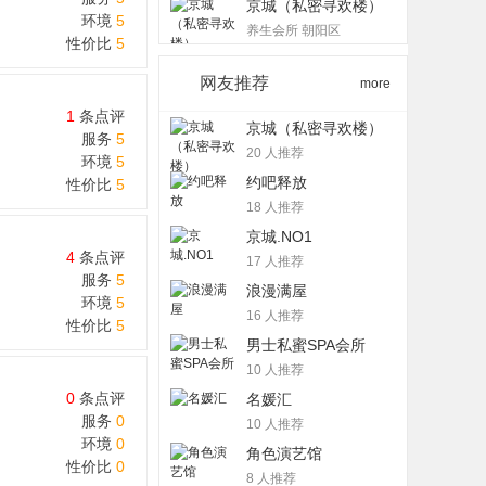
京城（私密寻欢楼）
环境
5
养生会所 朝阳区
性价比
5
网友推荐
more
1
条点评
京城（私密寻欢楼）
服务
5
20 人推荐
环境
5
约吧释放
性价比
5
18 人推荐
京城.NO1
4
条点评
17 人推荐
服务
5
浪漫满屋
环境
5
16 人推荐
性价比
5
男士私蜜SPA会所
10 人推荐
0
条点评
名媛汇
服务
0
10 人推荐
环境
0
角色演艺馆
性价比
0
8 人推荐