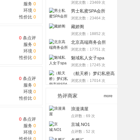
浏览次数：23469 次
服务
0
环境
0
男士私蜜SPA会所
性价比
0
浏览次数：23464 次
藏娇阁
浏览次数：18852 次
0
条点评
北京高端商务会所
服务
0
浏览次数：17751 次
环境
0
性价比
0
魅域私人女子spa
浏览次数：17245 次
（航天桥）梦幻私密高
0
条点评
端SP ...
浏览次数：17014 次
服务
0
环境
0
热评商家
more
性价比
0
浪漫满屋
点评数：69 次
0
条点评
京城.NO1
服务
0
点评数：52 次
环境
0
性价比
0