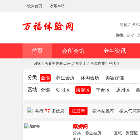
设为首页
收藏本站
热搜:
活动
首页
会所会馆
养生资讯
SPA会所养生体验点评,北京男士会所会馆排行榜大全
分类
全部
养生会所
休闲会所
美容保健
区域
全部
朝阳区
海淀区
丰台区
通州区
万
»
共有
77
条信息
按最新
按本站推荐
按人气商
藏娇阁
分类：养生会所 区域：海淀区
电话：