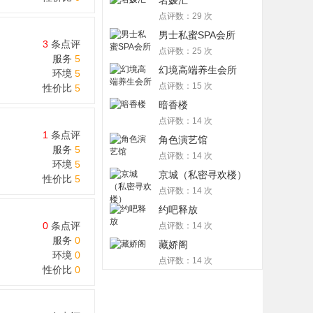
名媛汇
点评数：29 次
男士私蜜SPA会所
3
条点评
点评数：25 次
服务
5
幻境高端养生会所
环境
5
点评数：15 次
性价比
5
暗香楼
点评数：14 次
1
条点评
角色演艺馆
服务
5
点评数：14 次
环境
5
京城（私密寻欢楼）
性价比
5
点评数：14 次
约吧释放
0
条点评
点评数：14 次
服务
0
藏娇阁
环境
0
点评数：14 次
性价比
0