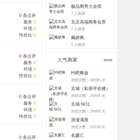
极品阁男士会馆
7 人推荐
0
条点评
服务
0
北京高端商务会所
环境
0
7 人推荐
性价比
0
藏娇阁
5 人推荐
0
条点评
人气商家
more
服务
0
环境
0
约吧释放
性价比
0
浏览次数：28595 次
京城（私密寻欢楼）
浏览次数：26695 次
0
条点评
服务
0
京城.NO1
环境
0
浏览次数：26466 次
性价比
0
浪漫满屋
浏览次数：24130 次
名媛汇
0
条点评