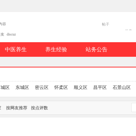
帖子
搜索
交友
discuz
中医养生
养生经验
站务公告
西城区
东城区
密云区
怀柔区
顺义区
昌平区
石景山区
家
按网友推荐
按点评数